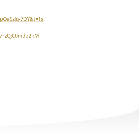
=pOa5zjq-7DY&t=1s
h?v=zQjC0mdq2hM