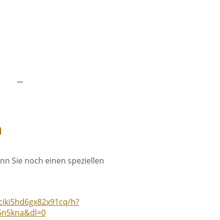
n
nn Sie noch einen speziellen
ciki5hd6gx82x91cq/h?
5n5kna&dl=0